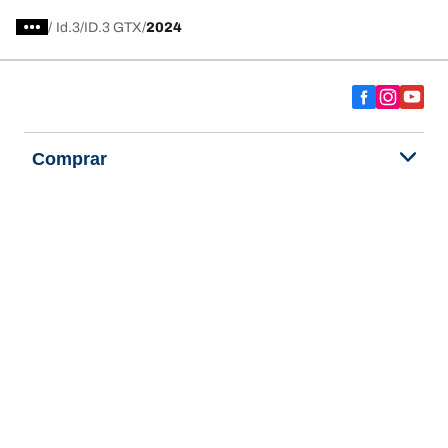
/
Id.3
ID.3 GTX
2024
Comprar
Explorar todos los neumáticos
Acerca de BFGoodrich
Ayuda y consejos
Política de privacidad
Política de cookies