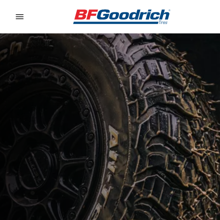
Go to page content
Go to page navigation