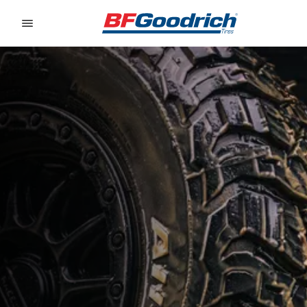
Go to page content
Go to page navigation