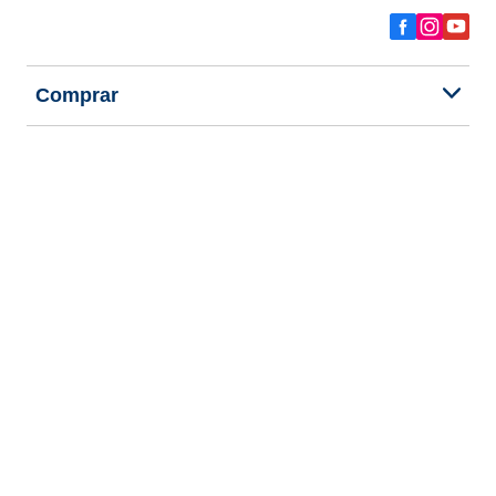
Comprar
Explorar todos los neumáticos
Acerca de BFGoodrich
Ayuda y consejos
Política de privacidad
Política de cookies
Términos de uso
Procedimientos reseñas online
Declaración de accesibilidad