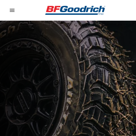
Go to page content
Go to page navigation