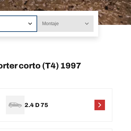
Montaje
ter corto (T4) 1997
2.4 D 75