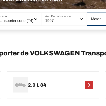
rsión
Año De Fabricación
Motor
ransporter corto (T4)
1997
sporter de VOLKSWAGEN Transpor
2.0 L 84