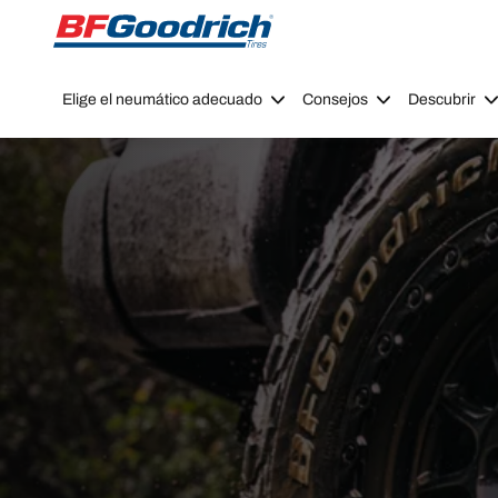
Go to page content
Go to page navigation
Elige el neumático adecuado
Consejos
Descubrir