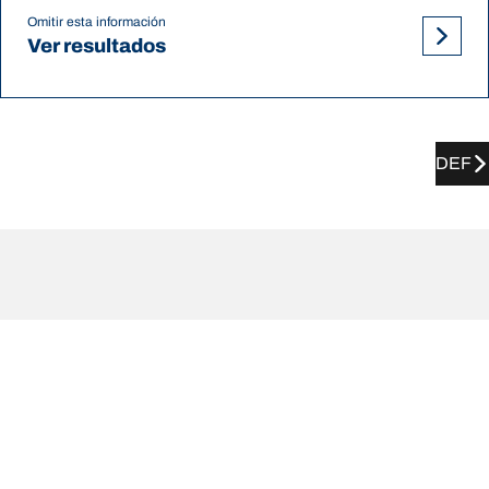
Omitir esta información
Ver resultados
DEF
Recomendaciones y tamaños de
presión de los neumático de 240
de VOLVO
Recomendaciones y tamaños de presión de los neumático