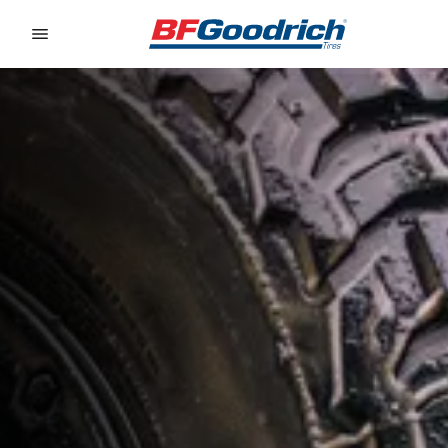
Go to page content
Go to page navigation