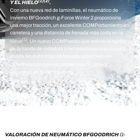
(1)
(2)
Y EL HIELO
.
Con una nueva red de laminillas, el neumático de
invierno BFGoodrich g-Force Winter 2 proporciona
una mejor tracción, un excelente COMPortamiento en
carretera y una distancia de frenada más corta en la
(1)
nieve
. Un nuevo COMPuesto que reduce la rigidez
de la banda de rodadura a temperaturas más bajas y
acorta las distancias de frenada sobre hielo,en
(2)
COMParación con ssu predecesor
. Mayor
seguridad en inviernos duros.
VALORACIÓN DE NEUMÁTICO BFGOODRICH 
G-