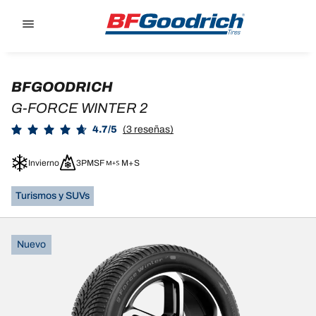
Go to page content
Go to page navigation
BFGOODRICH
G-FORCE WINTER 2
4.7/5
(3 reseñas)
Invierno
3PMSF
M+S
Turismos y SUVs
Nuevo