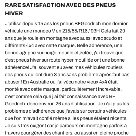
RARE SATISFACTION AVEC DES PNEUS
HIVER
J'utilise depuis 15 ans les pneus BFGoodrich mon dernier
véhicule une mondeo V en 215/55/R16 / 93H Cela fait 20
ans que je roule en montagne avec aussi avec scudo et
différents 4x4 avec cette marque. Belle adhérence, une
bonne agrippe sur neige mouillé et gelée, j'ai trouvé que
c'est pneus hiver sur route hyper mouillée ont une bonne
adhérence! J'ai souvent eu avec mes véhicules routiers
des pneus qui ont duré 3 ans sans problème après faut pas
abuser ! En Australie où j'ai vécu notre vieux 4x4 était
monté avec cette marque, particulièrement increvable,
c'est comme cela que j'ai fait connaissance avec BF
Goodrich. donc environ 26 ans d'utilisation. Je n'ai plus les
problèmes d'adhérence que j'avais sur certains véhicules
que l'on m'avait confié même si les pneus étaient récents.
Je suis très exigent car je parcours en montagne parfois à
travers pour gérer des chantiers. ou aussi en pleine proche