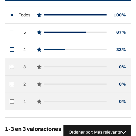
Todos
100%
star reviews
5
67%
star reviews
4
33%
star reviews
3
0%
star reviews
2
0%
star reviews
1
0%
star reviews
1-3 en 3 valoraciones
Ordenar por: Más relevante