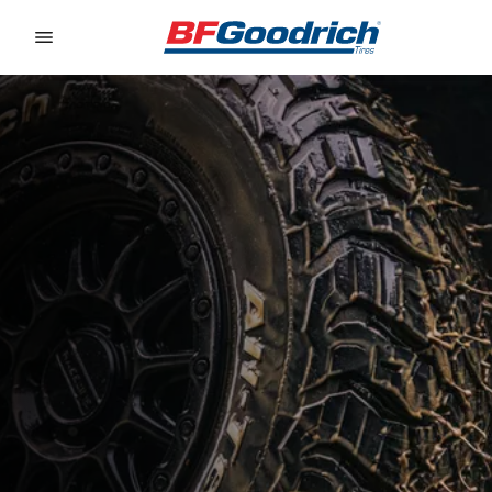
Go to page content
Go to page navigation