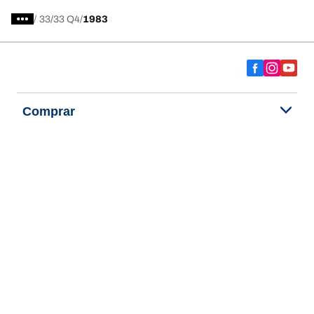
/
33
33 Q4
1983
Comprar
Explorar todos los neumáticos
Acerca de BFGoodrich
Ayuda y consejos
Política de privacidad
Política de cookies