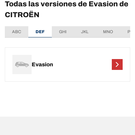
Todas las versiones de Evasion de
CITROËN
ABC
DEF
GHI
JKL
MNO
PQ
Evasion