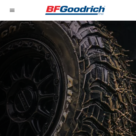
Go to page content
Go to page navigation