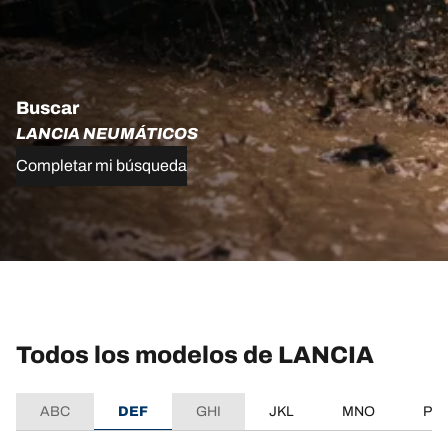
Buscar
LANCIA NEUMÁTICOS
Completar mi búsqueda
Todos los modelos de LANCIA
ABC
DEF
GHI
JKL
MNO
PQ