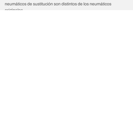
neumáticos de sustitución son distintos de los neumáticos
originales.
2. Determinar si la presión de los neumáticos debe ajustarse a las
medidas alternativas propuestas.
/
Car brands
LANCIA
Comprar
Explorar todos los neumáticos
Acerca de BFGoodrich