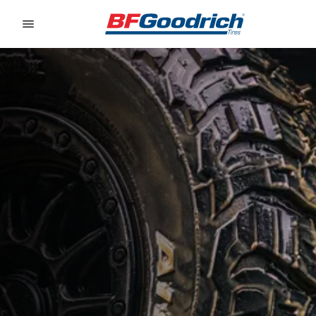
Go to page content
Go to page navigation