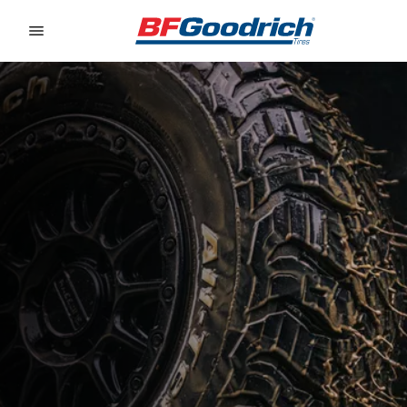
Go to page content
Go to page navigation