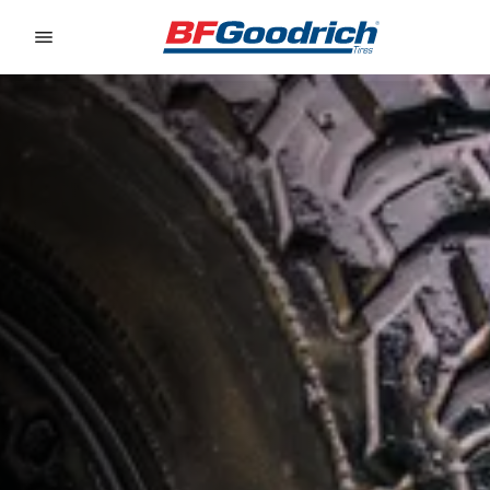
Go to page content
Go to page navigation