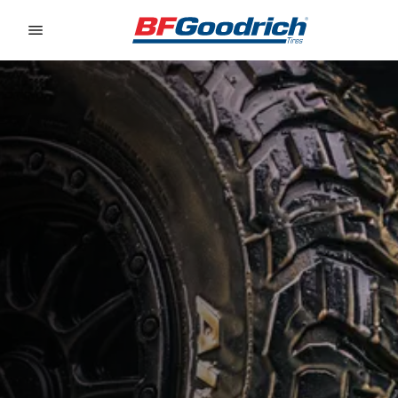
Go to page content
Go to page navigation