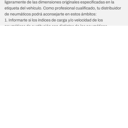
ligeramente de las dimensiones originales especificadas en la
etiqueta del vehículo. Como profesional cualificado, tu distribuidor
de neumáticos podrá aconsejarte en estos ámbitos:
1. Informarte si los índices de carga y/o velocidad de los
neumáticos de sustitución son distintos de los neumáticos
originales.
2. Determinar si la presión de los neumáticos debe ajustarse a las
medidas alternativas propuestas.
/
MERCEDES-BENZ
Clase Gl
Comprar