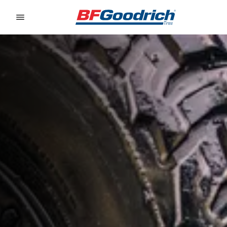
Go to page content
Go to page navigation